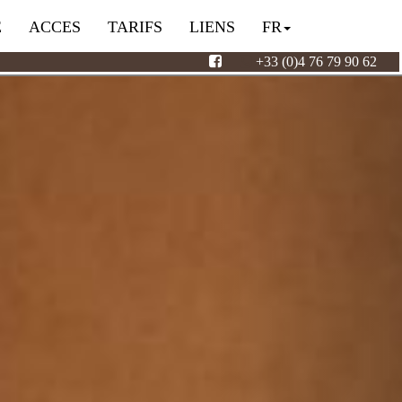
E
ACCES
TARIFS
LIENS
FR
+33 (0)4 76 79 90 62